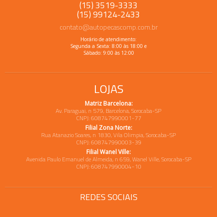
(15) 3519-3333
(15) 99124-2433
contato@autopecascomp.com.br
Horário de atendimento:
Segunda a Sexta: 8:00 às 18:00 e
Sábado: 9:00 às 12:00
LOJAS
Matriz Barcelona:
Av. Paraguai, n 579, Barcelona, Sorocaba-SP
CNPJ: 608747990001-77
Filial Zona Norte:
Rua Atanazio Soares, n 1830, Vila Olimpia, Sorocaba-SP
CNPJ: 608747990003-39
Filial Wanel Ville:
Avenida Paulo Emanuel de Almeida, n 659, Wanel Ville, Sorocaba-SP
CNPJ: 608747990004-10
REDES SOCIAIS