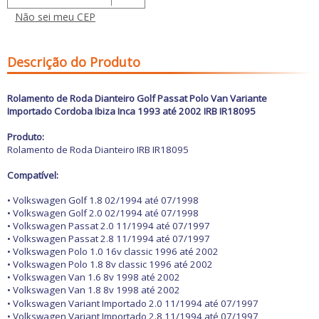
Freio
GPS e Acessórios
Não sei meu CEP
Ignição
Injeção
Latarias e Acessórios
Descrição do Produto
Maçanetas e Fechaduras
Máquinas e Ferramentas
Motocicletas
Rolamento de Roda Dianteiro Golf Passat Polo Van Variante
Motor
Importado Cordoba Ibiza Inca 1993 até 2002 IRB IR18095
Óleos e Aditivos
Ofertas
Produto:
Produtos de limpeza
Rolamento de Roda Dianteiro IRB IR18095
Refrigeração
Compatível:
Rodas e Pneus
Sons e Vídeos
• Volkswagen Golf 1.8 02/1994 até 07/1998
Suspensão
• Volkswagen Golf 2.0 02/1994 até 07/1998
Transmissão
• Volkswagen Passat 2.0 11/1994 até 07/1997
• Volkswagen Passat 2.8 11/1994 até 07/1997
• Volkswagen Polo 1.0 16v classic 1996 até 2002
• Volkswagen Polo 1.8 8v classic 1996 até 2002
• Volkswagen Van 1.6 8v 1998 até 2002
• Volkswagen Van 1.8 8v 1998 até 2002
• Volkswagen Variant Importado 2.0 11/1994 até 07/1997
• Volkswagen Variant Importado 2.8 11/1994 até 07/1997