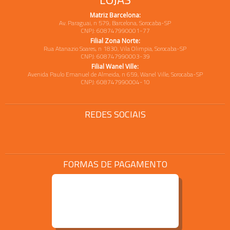
Matriz Barcelona:
Av. Paraguai, n 579, Barcelona, Sorocaba-SP
CNPJ: 608747990001-77
Filial Zona Norte:
Rua Atanazio Soares, n 1830, Vila Olimpia, Sorocaba-SP
CNPJ: 608747990003-39
Filial Wanel Ville:
Avenida Paulo Emanuel de Almeida, n 659, Wanel Ville, Sorocaba-SP
CNPJ: 608747990004-10
REDES SOCIAIS
FORMAS DE PAGAMENTO