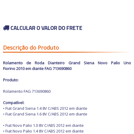
Carros antigos
Calhas de Chuva
Espelhos para
Chaves de fenda
Retrovisores
Capas de Banco
Chaves de impacto
Grades
Capas de Cobertura
Acessórios
Chaves Philips
Motocicletas
Guarnições
Capas de Estepes
Buchas e Coxins
Compressores de ar
Para-barros
Coifas e Bolas de câmbio
Iluminação
CALCULAR O VALOR DO FRETE
Elevadores automotivos
Para-choques
Consoles
Capacetes
Motor
Ofertas
Esmerilhadeiras
Paralamas
Engates
Câmaras de Pneus
Refrigeração
Furadeiras e
Retrovisores
Forrações de porta e
Transmissão
Parafusadeiras
Suspensão
Grampos
Outros Acessórios
Ofertas especiais
Descrição do Produto
Vestuário
Todos os
Jogos de Chaves
Outros
Molduras
departamentos
Outros Acessórios
Macacos Hidráulicos
Painéis
Martelos
Palhetas limpadoras
Rolamento de Roda Dianteiro Grand Siena Novo Palio Uno
Outras Ferramentas
Acessórios
Pestanas e Canaletas
Fiorino 2010 em diante FAG 713690860
Outras Máquinas
Alarmes e Travas
Ponteiras de
Serras
parachoques
Buchas e Coxins
Produto:
Soquetes e Acessórios
Quebra sol
Cabos
Racks e Bagageiros
Carburador
Rolamento FAG 713690860
Tapetes e Carpetes
Carros Antigos
Volantes e Cubos
Casa e Jardim
Compatível:
Elétrica
• Fiat Grand Siena 1.4 8V C/ABS 2012 em diante
Eletrônicos
• Fiat Grand Siena 1.6 8V C/ABS 2012 em diante
Escapamentos
Faróis, Lanternas e
• Fiat Novo Palio 1.0 8V C/ABS 2012 em diante
Iluminação.
• Fiat Novo Palio 1.4 8V C/ABS 2012 em diante