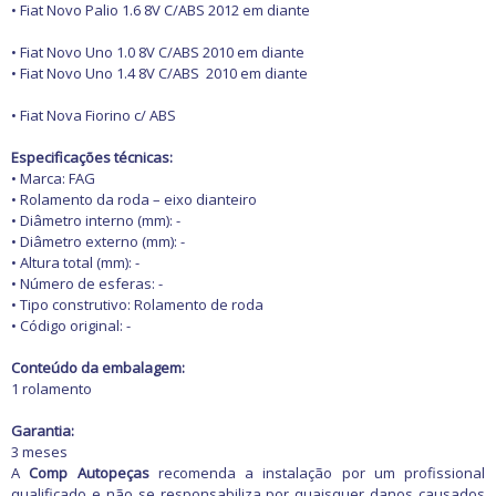
Freio
• Fiat Novo Palio 1.6 8V C/ABS 2012 em diante
GPS e Acessórios
Ignição
• Fiat Novo Uno 1.0 8V C/ABS 2010 em diante
Injeção
• Fiat Novo Uno 1.4 8V C/ABS
2010 em diante
Latarias e Acessórios
Maçanetas e Fechaduras
• Fiat Nova Fiorino c/ ABS
Máquinas e Ferramentas
Motocicletas
Especificações técnicas:
Motor
• Marca: FAG
Óleos e Aditivos
• Rolamento da roda – eixo dianteiro
Ofertas
• Diâmetro interno (mm): -
Produtos de limpeza
• Diâmetro externo (mm): -
Refrigeração
• Altura total (mm): -
Rodas e Pneus
• Número de esferas: -
Sons e Vídeos
• Tipo construtivo: Rolamento de roda
Suspensão
• Código original: -
Transmissão
Conteúdo da embalagem:
1 rolamento
Garantia:
3 meses
A
Comp Autopeças
recomenda a instalação por um profissional
qualificado e não se responsabiliza por quaisquer danos causados