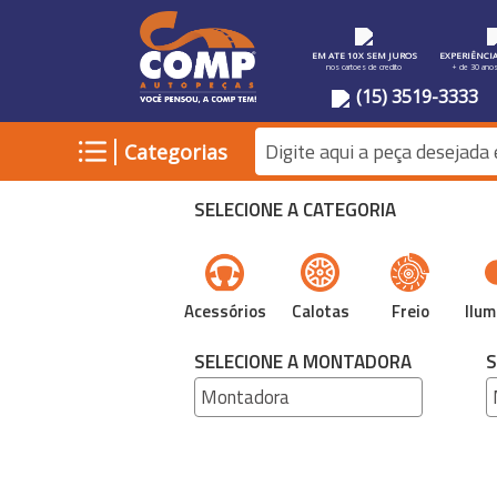
EM ATE 10X SEM JUROS
EXPERIÊNCI
nos cartoes de credito
+ de 30 ano
(15) 3519-3333
|
Categorias
SELECIONE A CATEGORIA
Acessórios
Calotas
Freio
Ilum
SELECIONE A MONTADORA
S