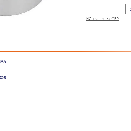
Calcular o Frete
Não sei meu CEP
8053
8053