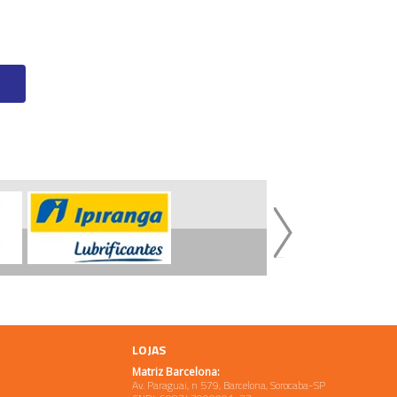
LOJAS
Matriz Barcelona:
Av. Paraguai, n 579, Barcelona, Sorocaba-SP