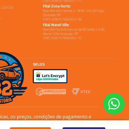
CNPJ: 608747990001-77
Filial Zona Norte:
.com.br
Rua Atanazio Soares, n 1830, Vila Olimpia,
Sorocaba-SP
e
CNPJ: 608747990003-39
Filial Wanel Ville:
Avenida Paulo Emanuel de Almeida, n 659,
Wanel Ville, Sorocaba-SP
CNPJ: 608747990004-10
SELOS
sicas, os preços, condições de pagamento e