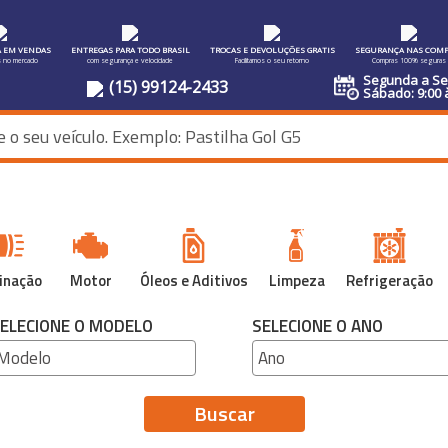
A EM VENDAS
ENTREGAS PARA TODO BRASIL
TROCAS E DEVOLUÇÕES GRATIS
SEGURANÇA NAS COMP
s no mercado
com segurança e velocidade
Facilitamos o seu retorno
Compras 100% seguras
Segunda a Sex
(15) 99124-2433
Sábado: 9:00 
inação
Motor
Óleos e Aditivos
Limpeza
Refrigeração
ELECIONE O MODELO
SELECIONE O ANO
Buscar