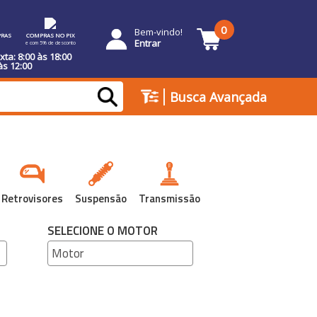
0
Bem-vindo!
RAS
COMPRAS NO PIX
Entrar
e com 5% de desconto
ta: 8:00 às 18:00
às 12:00
|
Busca Avançada
Retrovisores
Suspensão
Transmissão
SELECIONE O MOTOR