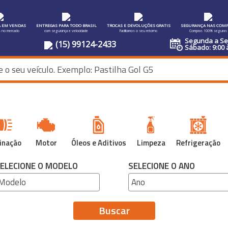
A EM VENDAS
ENTREGAS PARA TODO BRASIL
TROCAS E DEVOLUÇÕES GRATIS
SEGURANÇA NAS COMP
s no mercado
com segurança e velocidade
Facilitamos o seu retorno
Compras 100% seguras
Segunda a Sex
(15) 99124-2433
Sábado: 9:00 
inação
Motor
Óleos e Aditivos
Limpeza
Refrigeração
ELECIONE O MODELO
SELECIONE O ANO
Buscar