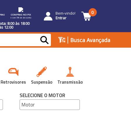
0
Bem-vindo!
RAS
COMPRAS NO PIX
Entrar
e com 5% de desconto
ta: 8:00 às 18:00
às 12:00
|
Busca Avançada
Retrovisores
Suspensão
Transmissão
SELECIONE O MOTOR