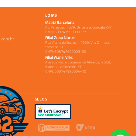
LOJAS
Matriz Barcelona:
Av. Paraguai, n 579, Barcelona, Sorocaba-SP
CNPJ: 608747990001-77
Filial Zona Norte:
.com.br
Rua Atanazio Soares, n 1830, Vila Olimpia,
Sorocaba-SP
e
CNPJ: 608747990003-39
Filial Wanel Ville:
Avenida Paulo Emanuel de Almeida, n 659,
Wanel Ville, Sorocaba-SP
CNPJ: 608747990004-10
SELOS