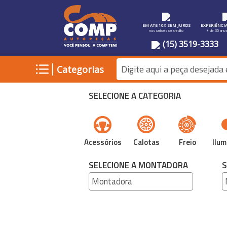
EM ATE 10X SEM JUROS
EXPERIÊNCI
nos cartoes de credito
+ de 30 ano
(15) 3519-3333
|
Categorias
SELECIONE A CATEGORIA
Acessórios
Calotas
Freio
Ilum
SELECIONE A MONTADORA
S