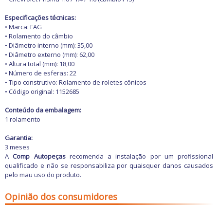
Freio
GPS e Acessórios
Especificações técnicas:
Ignição
• Marca: FAG
Injeção
• Rolamento do câmbio
Latarias e Acessórios
• Diâmetro interno (mm): 35,00
Maçanetas e Fechaduras
• Diâmetro externo (mm): 62,00
Máquinas e Ferramentas
• Altura total (mm): 18,00
Motocicletas
• Número de esferas: 22
Motor
• Tipo construtivo: Rolamento de roletes cônicos
Óleos e Aditivos
• Código original: 1152685
Ofertas
Produtos de limpeza
Conteúdo da embalagem:
Refrigeração
1 rolamento
Rodas e Pneus
Sons e Vídeos
Garantia:
Suspensão
3 meses
Transmissão
A
Comp Autopeças
recomenda a instalação por um profissional
qualificado e não se responsabiliza por quaisquer danos causados
pelo mau uso do produto.
Opinião dos consumidores