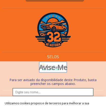
SELOS
Avise-Me
Para ser avisado da disponibilidade deste Produto, basta
preencher os campos abaixo.
Os preços e condições de pagamento são válidos
Utilizamos cookies propios e de terceiros para melhorar a sua
somente em compras realizadas no site. Nas lojas físicas,