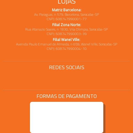
LOJAS
Matriz Barcelona:
Av. Paraguai, n 579, Barcelona, Sorocaba-SP
CNPJ: 608747990001-77
Filial Zona Norte:
Rua Atanazio Soares, n 1830, Vila Olimpia, Sorocaba-SP
CNPJ: 608747990003-39
Filial Wanel Ville:
Avenida Paulo Emanuel de Almeida, n 659, Wanel Ville, Sorocaba-SP
CNPJ: 608747990004-10
REDES SOCIAIS
FORMAS DE PAGAMENTO