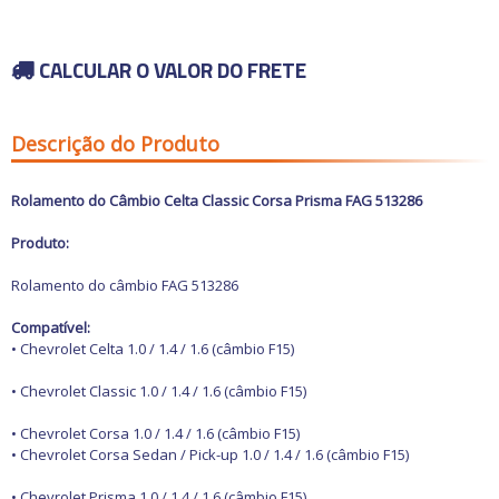
Carros antigos
Calhas de Chuva
Espelhos para
Chaves de fenda
Retrovisores
Capas de Banco
Chaves de impacto
Grades
Capas de Cobertura
Acessórios
Chaves Philips
Motocicletas
CALCULAR O VALOR DO FRETE
Guarnições
Capas de Estepes
Buchas e Coxins
Compressores de ar
Para-barros
Coifas e Bolas de câmbio
Iluminação
Elevadores automotivos
Para-choques
Consoles
Capacetes
Motor
Ofertas
Esmerilhadeiras
Paralamas
Engates
Câmaras de Pneus
Refrigeração
Descrição do Produto
Furadeiras e
Retrovisores
Forrações de porta e
Transmissão
Parafusadeiras
Suspensão
Grampos
Outros Acessórios
Ofertas especiais
Vestuário
Todos os
Jogos de Chaves
Outros
Molduras
departamentos
Outros Acessórios
Rolamento do Câmbio Celta Classic Corsa Prisma FAG 513286
Macacos Hidráulicos
Painéis
Martelos
Palhetas limpadoras
Produto:
Outras Ferramentas
Acessórios
Pestanas e Canaletas
Outras Máquinas
Alarmes e Travas
Ponteiras de
Rolamento do câmbio FAG 513286
Serras
parachoques
Buchas e Coxins
Soquetes e Acessórios
Quebra sol
Cabos
Compatível:
Racks e Bagageiros
Carburador
• Chevrolet Celta 1.0 / 1.4 / 1.6 (câmbio F15)
Tapetes e Carpetes
Carros Antigos
Volantes e Cubos
Casa e Jardim
• Chevrolet Classic 1.0 / 1.4 / 1.6 (câmbio F15)
Elétrica
Eletrônicos
• Chevrolet Corsa 1.0 / 1.4 / 1.6 (câmbio F15)
Escapamentos
• Chevrolet Corsa Sedan / Pick-up 1.0 / 1.4 / 1.6 (câmbio F15)
Faróis, Lanternas e
Iluminação.
• Chevrolet Prisma 1.0 / 1.4 / 1.6 (câmbio F15)