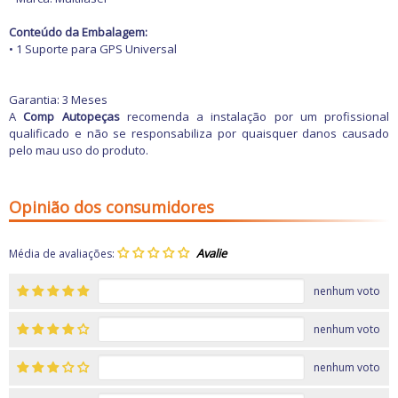
Freio
GPS e Acessórios
Conteúdo da Embalagem:
Ignição
• 1 Suporte para GPS Universal
Injeção
Latarias e Acessórios
Maçanetas e Fechaduras
Garantia: 3 Meses
Máquinas e Ferramentas
A
Comp Autopeças
recomenda a instalação por um profissional
Motocicletas
qualificado e não se responsabiliza por quaisquer danos causado
Motor
pelo mau uso do produto.
Óleos e Aditivos
Ofertas
Produtos de limpeza
Refrigeração
Opinião dos consumidores
Rodas e Pneus
Sons e Vídeos
Suspensão
Média de avaliações:
Transmissão
nenhum voto
nenhum voto
nenhum voto