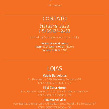
Fale conosco
CONTATO
(15) 3519-3333
(15) 99124-2433
contato@autopecascomp.com.br
Horário de atendimento:
Segunda a Sexta: 8:00 às 18:00 e
Sábado: 9:00 às 12:00
LOJAS
Matriz Barcelona:
Av. Paraguai, n 579, Barcelona, Sorocaba-SP
CNPJ: 608747990001-77
Filial Zona Norte:
Rua Atanazio Soares, n 1830, Vila Olimpia, Sorocaba-SP
CNPJ: 608747990003-39
Filial Wanel Ville:
Avenida Paulo Emanuel de Almeida, n 659, Wanel Ville, Sorocaba-SP
CNPJ: 608747990004-10