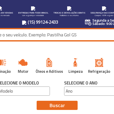
A EM VENDAS
ENTREGAS PARA TODO BRASIL
TROCAS E DEVOLUÇÕES GRATIS
SEGURANÇA NAS COMP
s no mercado
com segurança e velocidade
Facilitamos o seu retorno
Compras 100% seguras
Segunda a Sex
(15) 99124-2433
Sábado: 9:00 
inação
Motor
Óleos e Aditivos
Limpeza
Refrigeração
ELECIONE O MODELO
SELECIONE O ANO
Buscar