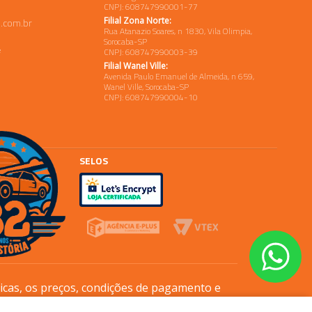
CNPJ: 608747990001-77
Filial Zona Norte:
.com.br
Rua Atanazio Soares, n 1830, Vila Olimpia,
Sorocaba-SP
e
CNPJ: 608747990003-39
Filial Wanel Ville:
Avenida Paulo Emanuel de Almeida, n 659,
Wanel Ville, Sorocaba-SP
CNPJ: 608747990004-10
SELOS
sicas, os preços, condições de pagamento e