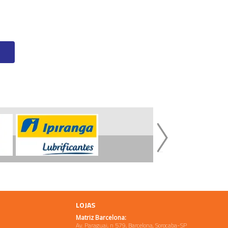
LOJAS
Matriz Barcelona:
Av. Paraguai, n 579, Barcelona, Sorocaba-SP