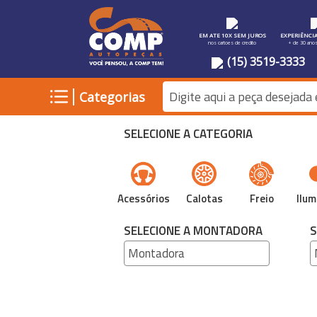
EM ATE 10X SEM JUROS
EXPERIÊNCI
nos cartoes de credito
+ de 30 ano
(15) 3519-3333
|
Categorias
SELECIONE A CATEGORIA
Acessórios
Calotas
Freio
Ilum
SELECIONE A MONTADORA
S