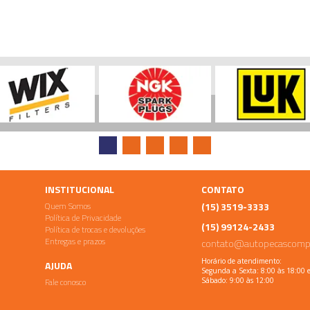
INSTITUCIONAL
CONTATO
Quem Somos
(15) 3519-3333
Política de Privacidade
(15) 99124-2433
Política de trocas e devoluções
Entregas e prazos
contato@autopecascomp
Horário de atendimento:
AJUDA
Segunda a Sexta: 8:00 às 18:00 
Fale conosco
Sábado: 9:00 às 12:00