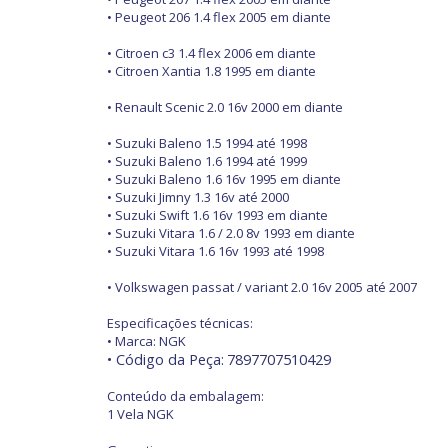
• Peugeot 206 1.4 flex 2005 em diante
• Citroen c3 1.4 flex 2006 em diante
• Citroen Xantia 1.8 1995 em diante
• Renault Scenic 2.0 16v 2000 em diante
• Suzuki Baleno 1.5 1994 até 1998
• Suzuki Baleno 1.6 1994 até 1999
• Suzuki Baleno 1.6 16v 1995 em diante
• Suzuki Jimny 1.3 16v até 2000
• Suzuki Swift 1.6 16v 1993 em diante
• Suzuki Vitara 1.6 / 2.0 8v 1993 em diante
• Suzuki Vitara 1.6 16v 1993 até 1998
• Volkswagen passat / variant 2.0 16v 2005 até 2007
Especificações técnicas:
• Marca: NGK
• Código da Peça:
7897707510429
Conteúdo da embalagem:
1 Vela NGK