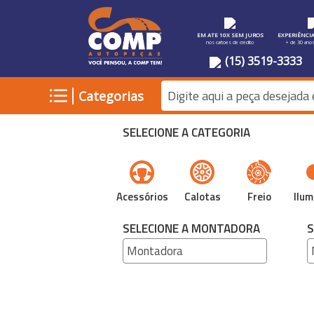
EM ATE 10X SEM JUROS
EXPERIÊNCI
nos cartoes de credito
+ de 30 ano
(15) 3519-3333
|
Categorias
SELECIONE A CATEGORIA
Acessórios
Calotas
Freio
Ilum
SELECIONE A MONTADORA
S