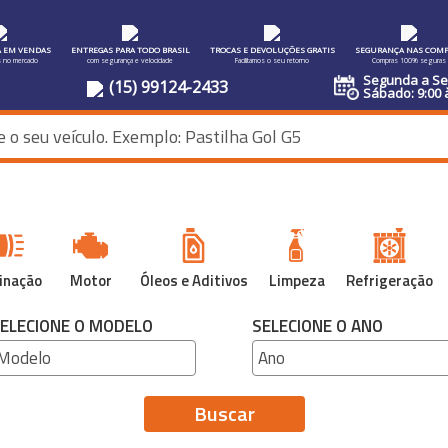
A EM VENDAS
ENTREGAS PARA TODO BRASIL
TROCAS E DEVOLUÇÕES GRATIS
SEGURANÇA NAS COMP
s no mercado
com segurança e velocidade
Facilitamos o seu retorno
Compras 100% seguras
Segunda a Sex
(15) 99124-2433
Sábado: 9:00 
inação
Motor
Óleos e Aditivos
Limpeza
Refrigeração
ELECIONE O MODELO
SELECIONE O ANO
Buscar