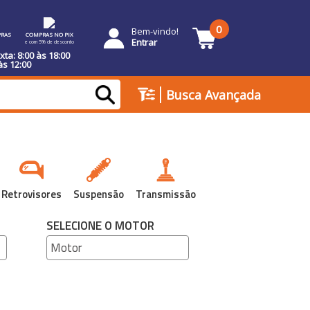
0
Bem-vindo!
RAS
COMPRAS NO PIX
Entrar
e com 5% de desconto
ta: 8:00 às 18:00
às 12:00
|
Busca Avançada
Retrovisores
Suspensão
Transmissão
SELECIONE O MOTOR