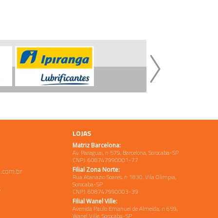
LOJAS
Matriz Barcelona:
Av. Paraguai, n 579, Barcelona, Sorocaba-SP
CNPJ: 608747990001-77
Filial Zona Norte:
.com.br
Rua Atanazio Soares, n 1830, Vila Olimpia,
Sorocaba-SP
e
CNPJ: 608747990003-39
Filial Wanel Ville:
Avenida Paulo Emanuel de Almeida, n 659,
Wanel Ville, Sorocaba-SP